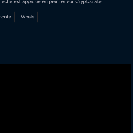
 flèche est apparue en premier sur CryptoSlate.
monté
Whale