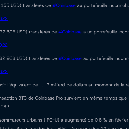
155 USD) transférés de
#Coinbase
au portefeuille inconnuht
2022
77 696 USD) transférés de
#Coinbase
à un portefeuille inc
2022
82 938 USD) transférés de
#Coinbase
au portefeuille inconn
2022
soit l’équivalent de 1,17 milliard de dollars au moment de la r
ansaction BTC de Coinbase Pro survient en même temps que le
 1982.
onsommateurs urbains (IPC-U) a augmenté de 0,8 % en février
 of Labor Statistics des États-Unis. Au cours des 12 derniers