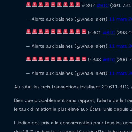
9 867
#BTC
(391 721 
— Alerte aux baleines (@whale_alert)
11 mars 
9 901
#BTC
(393 0
— Alerte aux baleines (@whale_alert)
11 mars 
9 843
#BTC
(390 7
— Alerte aux baleines (@whale_alert)
11 mars 
Au total, les trois transactions totalisent 29 611 BTC, 
Bien que probablement sans rapport, l’alerte de la tr
le taux d’inflation le plus élevé aux États-Unis depuis
L’indice des prix à la consommation pour tous les c
de 0,6 % en janvier, a rapporté aujourd’hui le Bureau