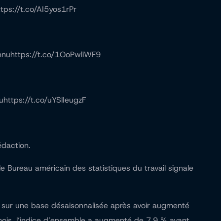
tps://t.co/AI5yos1rPr
onnuhttps://t.co/1OoPwliWF9
uhttps://t.co/uYSlIeugzF
édaction.
 Bureau américain des statistiques du travail signale
 sur une base désaisonnalisée après avoir augmenté
 mois, l’indice d’ensemble a augmenté de 7,9 % avant