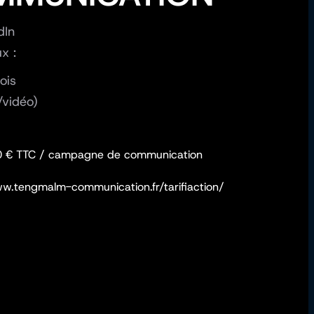
dIn
x :
ois
/vidéo)
300 € TTC / campagne de communication
/www.tengmalm-communication.fr/tarifiaction/