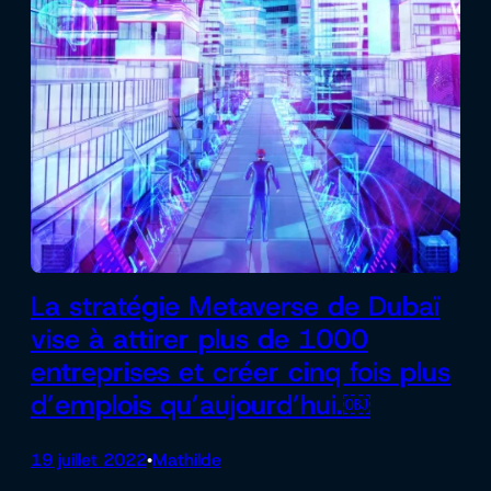
La stratégie Metaverse de Dubaï
vise à attirer plus de 1000
entreprises et créer cinq fois plus
d’emplois qu’aujourd’hui.￼
19 juillet 2022
Mathilde
•