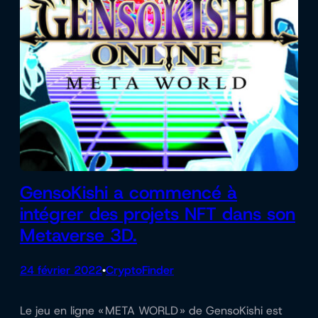
GensoKishi a commencé à
intégrer des projets NFT dans son
Metaverse 3D.
24 février 2022
CryptoFinder
•
Le jeu en ligne « META WORLD » de GensoKishi est