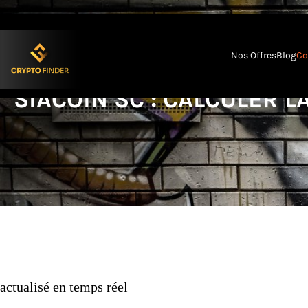
au
to
contenu
content
Nos Offres
Blog
Co
SIACOIN SC : CALCULER L
actualisé en temps réel