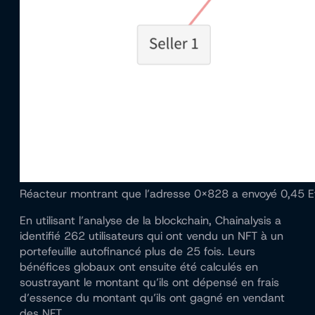
Réacteur montrant que l’adresse 0x828 a envoyé 0,45 Et
En utilisant l’analyse de la blockchain, Chainalysis a
identifié 262 utilisateurs qui ont vendu un NFT à un
portefeuille autofinancé plus de 25 fois. Leurs
bénéfices globaux ont ensuite été calculés en
soustrayant le montant qu’ils ont dépensé en frais
d’essence du montant qu’ils ont gagné en vendant
des NFT.