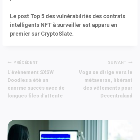
Le post Top 5 des vulnérabilités des contrats
intelligents NFT à surveiller est apparu en
premier sur CryptoSlate.
Navigation
PRÉCÉDENT
SUIVANT
L’événement SXSW
Vogu se dirige vers le
de
Doodles a été un
métaverse, libérant
énorme succès avec de
des vêtements pour
l’article
longues files d’attente
Decentraland