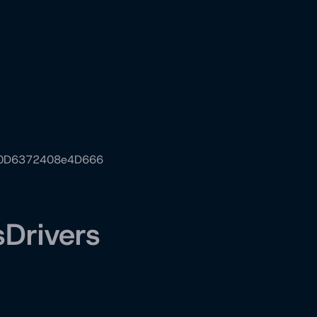
4E0D6372408e4D666
sDrivers