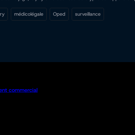
ury
médicolégale
Oped
surveillance
ent commercial