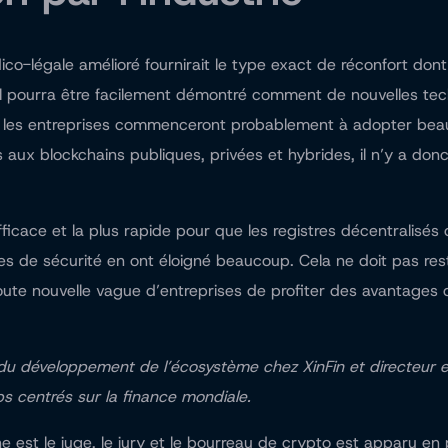
co-légale amélioré fournirait le type exact de réconfort dont
’il pourra être facilement démontré comment de nouvelles tec
t, les entreprises commenceront probablement à adopter bea
x blockchains publiques, privées et hybrides, il n’y a donc 
fficace et la plus rapide pour que les registres décentralisé
èmes de sécurité en ont éloigné beaucoup. Cela ne doit pas re
oute nouvelle vague d’entreprises de profiter des avantages 
cteur du développement de l’écosystème chez XinFin et directe
s centrés sur la finance mondiale.
 est le juge, le jury et le bourreau de crypto est apparu en