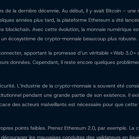
s de la dernière décennie. Au début, il y avait Bitcoin – u
 Quelques années plus tard, la plateforme Ethereum a été lancé
ons blockchain. Avec cette évolution, la monnaie numérique e
ent un écosystème de crypto-monnaie beaucoup plus robuste.
nnecter, apportant la promesse d’un véritable « Web 3.0 » où 
e leurs données. Cependant, il reste encore quelques problème
 sécurité. L’industrie de la crypto-monnaie a souvent été co
stitutionnel pendant une grande partie de son existence. Il e
cace des acteurs malveillants est nécessaire pour que cette 
 propres points faibles. Prenez Ethereum 2.0, par exemple. La
décourager les mauvaises conduites des validateurs en liquida