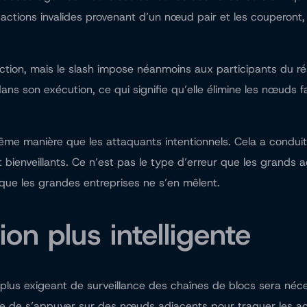
actions invalides provenant d’un nœud pair et les couperont, 
ction, mais le slash impose néanmoins aux participants du ré
dans son exécution, ce qui signifie qu’elle élimine les nœuds f
me manière que les attaquants intentionnels. Cela a condui
ienveillants. Ce n’est pas le type d’erreur que les grands a
 que les grandes entreprises ne s’en mêlent.
on plus intelligente
us exigeant de surveillance des chaînes de blocs sera néces
de s’appuyer sur des nœuds adjacents pour traquer les acteu