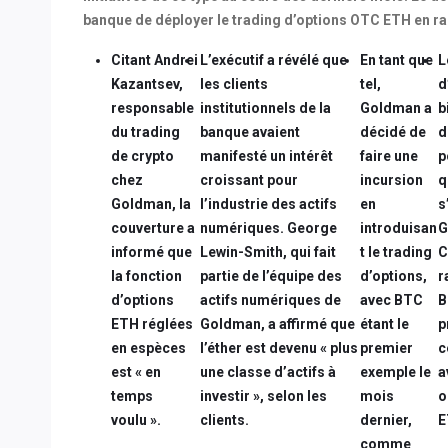
banque de déployer le trading d’options OTC ETH en ra
Citant Andrei
L’exécutif a révélé que
En tant que
L
Kazantsev,
les clients
tel,
d
responsable
institutionnels de la
Goldman a
b
du trading
banque avaient
décidé de
d
de crypto
manifesté un intérêt
faire une
p
chez
croissant pour
incursion
q
Goldman, la
l’industrie des actifs
en
s
couverture a
numériques. George
introduisan
G
informé que
Lewin-Smith, qui fait
t le trading
C
la fonction
partie de l’équipe des
d’options,
r
d’options
actifs numériques de
avec BTC
B
ETH réglées
Goldman, a affirmé que
étant le
p
en espèces
l’éther est devenu « plus
premier
c
est « en
une classe d’actifs à
exemple le
a
temps
investir », selon les
mois
o
voulu ».
clients.
dernier,
E
comme