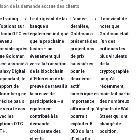
ison de la demande accrue des clients.
e trading
Le dirigeant de la
L’année
Il convient de
’options sur
banque a
dernière,
noter que
itcoin OTC est
également indiqué
Goldman a
Goldman était
evenu
que la prochaine
présenté des
l’un des
ossible après
fusion – un
projections
critiques les
ue Goldman
événement qui
de prix
plus virulents
’est associé à
verra la transition
haussières
de la
alaxy Digital.
de la blockchain
pour le
cryptographie
ependant, le
d’Ethereum de la
deuxième
jusqu’à
apport de
preuve de travail à
actif
récemment,
loomberg ne
la preuve de
numérique en
mais fait partie
récise pas si
participation – a
importance,
des nombreux
e sera le cas
également
affirmant qu’il
géants de Wall
vec les
contribué à la
pourrait
Street qui ont
ptions OTC
demande
exploiter 8
changé de
TH.
croissante des
000 dollars
position.
clients.
d’ici la fin.