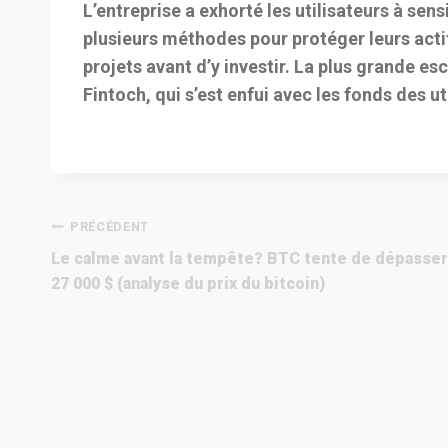
L’entreprise a exhorté les utilisateurs à sens
plusieurs méthodes pour protéger leurs actif
projets avant d’y investir. La plus grande es
Fintoch, qui s’est enfui avec les fonds des ut
Navigation
PRÉCÉDENT
Le calme avant la tempête? BTC tente de dépasser
de
27 000 $ (analyse du prix du bitcoin)
l’article