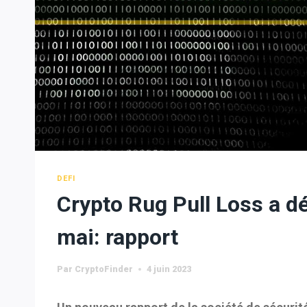
DEFI
Crypto Rug Pull Loss a dé
mai: rapport
Par
CryptoFinder
4 juin 2023