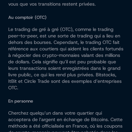
vous que vos transitions restent privées.
Au comptoir (OTC)
Le trading de gré à gré (OTC), comme le trading
peer-to-peer, est une sorte de trading qui a lieu en
dehors des bourses. Cependant, le trading OTC fait
référence aux courtiers qui aident les clients fortunés
à négocier des crypto-monnaies valant des millions
de dollars. Cela signifie qu’il est peu probable que
leurs transactions soient enregistrées dans le grand
livre public, ce qui les rend plus privées. Bitstocks,
ItBit et Circle Trade sont des exemples d’entreprises
OTC.
En personne
Cherchez quelqu’un dans votre quartier qui
acceptera de l’argent en échange de Bitcoins. Cette
méthode a été officialisée en France, où les coupons