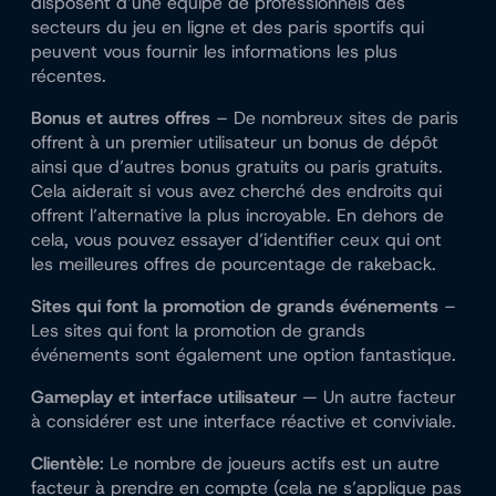
disposent d’une équipe de professionnels des
secteurs du jeu en ligne et des paris sportifs qui
peuvent vous fournir les informations les plus
récentes.
Bonus et autres offres
– De nombreux sites de paris
offrent à un premier utilisateur un bonus de dépôt
ainsi que d’autres bonus gratuits ou paris gratuits.
Cela aiderait si vous avez cherché des endroits qui
offrent l’alternative la plus incroyable. En dehors de
cela, vous pouvez essayer d’identifier ceux qui ont
les meilleures offres de pourcentage de rakeback.
Sites qui font la promotion de grands événements
–
Les sites qui font la promotion de grands
événements sont également une option fantastique.
Gameplay et interface utilisateur
— Un autre facteur
à considérer est une interface réactive et conviviale.
Clientèle
: Le nombre de joueurs actifs est un autre
facteur à prendre en compte (cela ne s’applique pas