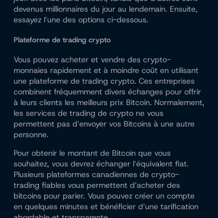
devenus millionnaires du jour au lendemain. Ensuite,
essayez l’une des options ci-dessous.
Plateforme de trading crypto
Vous pouvez acheter et vendre des crypto-
monnaies rapidement et à moindre coût en utilisant
une plateforme de trading crypto. Ces entreprises
combinent fréquemment divers échanges pour offrir
à leurs clients les meilleurs prix Bitcoin. Normalement,
les services de trading de crypto ne vous
permettent pas d’envoyer vos Bitcoins à une autre
personne.
Pour obtenir le montant de Bitcoin que vous
souhaitez, vous devrez échanger l’équivalent fiat.
Plusieurs plateformes canadiennes de crypto-
trading fiables vous permettent d’acheter des
bitcoins pour parier. Vous pouvez créer un compte
en quelques minutes et bénéficier d’une tarification
abordable et transparente.