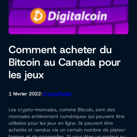
Comment acheter du
Bitcoin au Canada pour
les jeux
1 février 2022
CryptoFinder
•
Les crypto-monnaies, comme Bitcoin, sont des
monnaies entièrement numériques qui peuvent être
utilisées pour les jeux en ligne. Ils peuvent être
achetés et vendus via un certain nombre de plates-
formes et de passerelles. Si vous êtes un parieur au