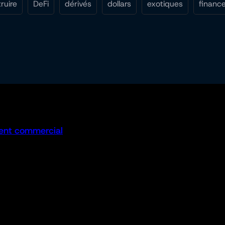
ruire
DeFi
dérivés
dollars
exotiques
financ
ent commercial