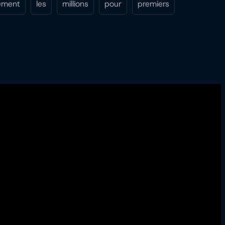
ement
les
millions
pour
premiers