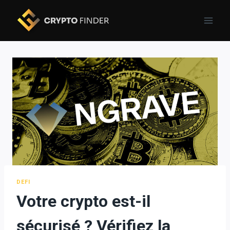
Skip
to
content
DEFI
Votre crypto est-il
sécurisé ? Vérifiez la