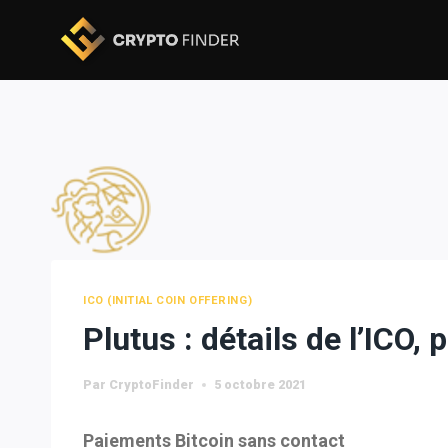
Skip
to
content
ICO (INITIAL COIN OFFERING)
Plutus : détails de l’ICO,
Par
CryptoFinder
5 octobre 2021
Paiements Bitcoin sans contact