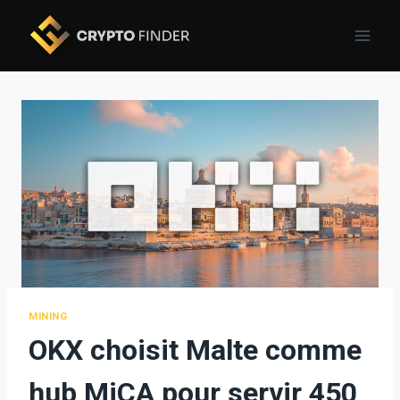
Skip
to
content
MINING
OKX choisit Malte comme
hub MiCA pour servir 450