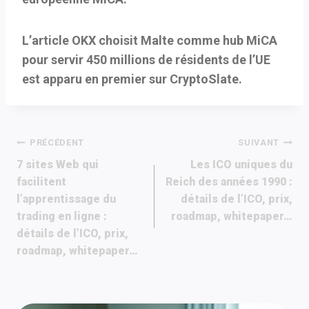
L’article OKX choisit Malte comme hub MiCA
pour servir 450 millions de résidents de l’UE
est apparu en premier sur CryptoSlate.
Navigation
PRÉCÉDENT
SUIVANT
7 sites Web qui
Les ICO uniques du
de
facilitent
Reich des années 1990 :
l’apprentissage du
détails de l’ICO, prix,
l’article
trading en ligne :
roadmap, whitepaper…
détails de l’ICO, prix,
roadmap, whitepaper…