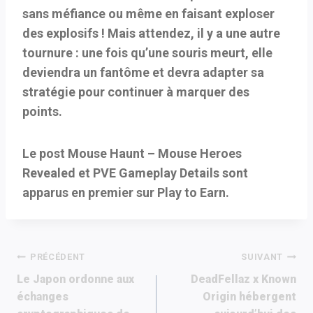
sans méfiance ou même en faisant exploser
des explosifs ! Mais attendez, il y a une autre
tournure : une fois qu’une souris meurt, elle
deviendra un fantôme et devra adapter sa
stratégie pour continuer à marquer des
points.
Le post Mouse Haunt – Mouse Heroes
Revealed et PVE Gameplay Details sont
apparus en premier sur Play to Earn.
Navigation
PRÉCÉDENT
SUIVANT
Le Japon ordonne aux
DeadFellaz x Known
de
échanges
Origin hébergent