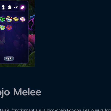
jo Melee
ntaisie, fonctionnant sur la blockchain Polygon. Les joueurs 