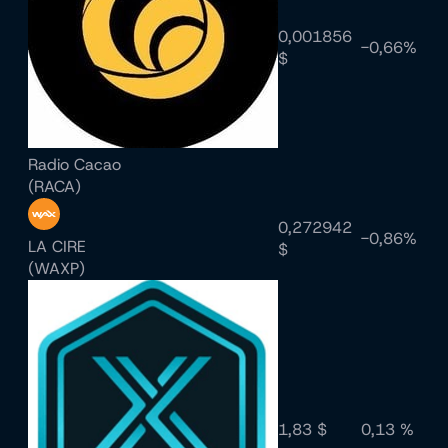
0,001856
-0,66%
$
Radio Cacao
(RACA)
0,272942
-0,86%
LA CIRE
$
(WAXP)
1,83 $
0,13 %