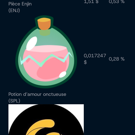
1,51 $
0,53 %
Pièce Enjin
(ENJ)
0,017247
0,28 %
$
Potion d’amour onctueuse
(SPL)