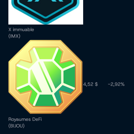
X immuable
(IMX)
4,52 $
-2,92%
Royaumes DeFi
(BIJOU)