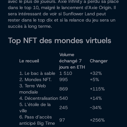
avec le plus de joueurs. Axie Infinity a perdu sa place
dans le top 10, malgré le lancement d’Axie Origin. Il
sera intéressant de voir si Sunflower Land peut
rester dans le top dix et si la relance du jeu sera un
succès à long terme.
Top NFT des mondes virtuels
Volume
Le recueil
échangé 7
Changer
jours en ETH
1. Le bac à sable
1 510
+32%
2. Mondes NFT.
995
+5%
3. Terre Web
869
+115%
mondiale
4. Décentralisation
540
+14%
5. L’étoile de la
245
-34%
ville
6. Pass d’accès
97
+256%
anticipé Big Time