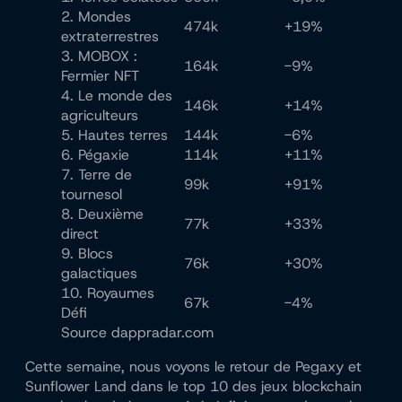
2. Mondes
474k
+19%
extraterrestres
3. MOBOX :
164k
-9%
Fermier NFT
4. Le monde des
146k
+14%
agriculteurs
5. Hautes terres
144k
-6%
6. Pégaxie
114k
+11%
7. Terre de
99k
+91%
tournesol
8. Deuxième
77k
+33%
direct
9. Blocs
76k
+30%
galactiques
10. Royaumes
67k
-4%
Défi
Source dappradar.com
Cette semaine, nous voyons le retour de Pegaxy et
Sunflower Land dans le top 10 des jeux blockchain