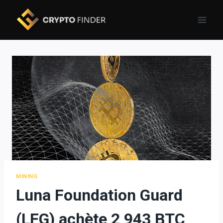
Skip
to
content
MINING
Luna Foundation Guard
(LFG) achète 2 943 BTC