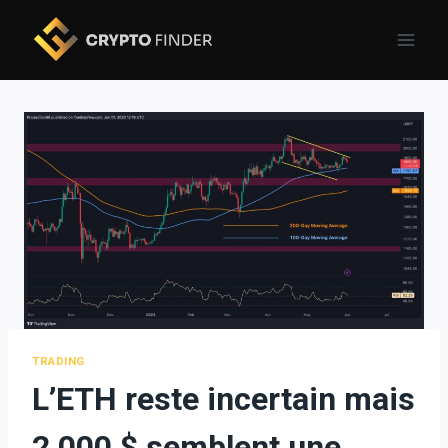
Skip
to
content
TRADING
L’ETH reste incertain mais
2 000 $ semblent une