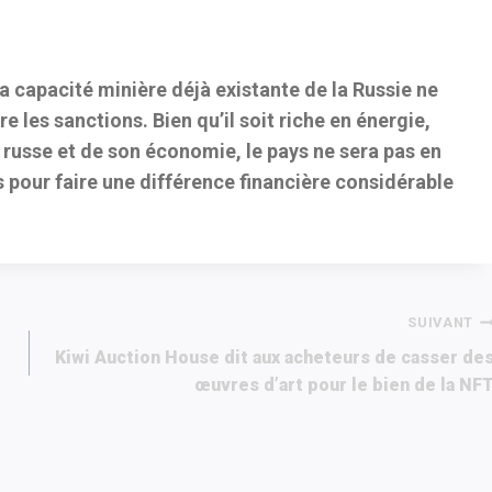
 capacité minière déjà existante de la Russie ne
e les sanctions. Bien qu’il soit riche en énergie,
 russe et de son économie, le pays ne sera pas en
 pour faire une différence financière considérable
SUIVANT
Kiwi Auction House dit aux acheteurs de casser de
œuvres d’art pour le bien de la NF