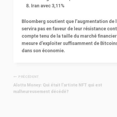
Iran avec 3,11%
Bloomberg soutient que l’augmentation de la
servira pas en faveur de leur résistance contr
compte tenu de la taille du marché financier
mesure d’exploiter suffisamment de Bitcoins
dans son économie.
Navigation
PRÉCÉDENT
Alotta Money: Qui était l’artiste NFT qui est
de
malheureusement décédé?
l’article