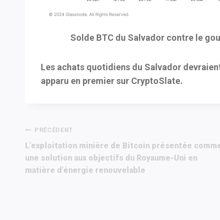
Solde BTC du Salvador contre le go
Les achats quotidiens du Salvador devraient
apparu en premier sur CryptoSlate.
Navigation
PRÉCÉDENT
L’exploitation minière de Bitcoin présentée comm
de
une solution aux objectifs du Royaume-Uni en
matière d’énergie renouvelable
l’article