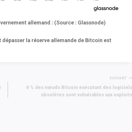
uvernement allemand : (Source : Glassnode)
 dépasser la réserve allemande de Bitcoin est
SUIVANT
e
6 % des nœuds Bitcoin exécutant des logiciel
obsolètes sont vulnérables aux exploit