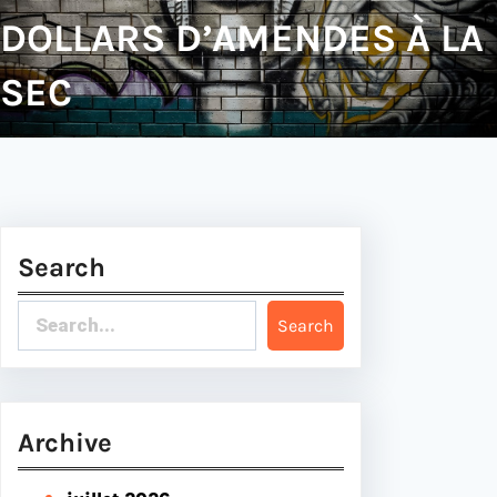
DOLLARS D’AMENDES À LA
SEC
Search
S
Search
e
a
r
c
Archive
h