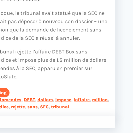
poque, le tribunal avait statué que la SEC ne
ait pas déposer à nouveau son dossier – une
sion que la demande de licenciement sans
dice de la SEC a réussi à annuler.
ibunal rejette l’affaire DEBT Box sans
dice et impose plus de 1,8 million de dollars
endes à la SEC, apparu en premier sur
toSlate.
ing
damendes
, 
DEBT
, 
dollars
, 
impose
, 
laffaire
, 
million
, 
dice
, 
rejette
, 
sans
, 
SEC
, 
tribunal