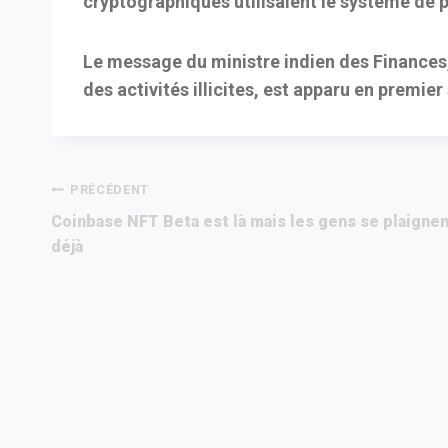
cryptographiques utilisaient le système de 
Le message du ministre indien des Finances, 
des activités illicites, est apparu en premier
Navigation
PRÉCÉDENT
Coinbase NFT Beta est là mais les gens se plaigne
de
déjà
l’article