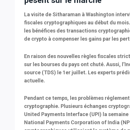
pèsent sur le marché
La visite de Sitharaman à Washington interv
fiscales cryptographiques au début du mois
les bénéfices des transactions cryptographiqu
de crypto à compenser les gains par les per
En raison des nouvelles règles fiscales stri
sur les bourses du pays ont chuté. Aussi, l’I
source (TDS) le 1er juillet. Les experts préd
actuelle.
Pendant ce temps, les problèmes réglementair
cryptographie. Plusieurs échanges cryptogra
United Payments Interface (UPI) la semaine
National Payments Corporation of India (NPCI