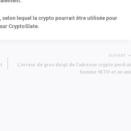
paiement.
selon lequel la crypto pourrait être utilisée pour
 sur CryptoSlate.
SUIVANT
nt
L’erreur de gros doigt de l’adresse crypto perd u
homme 9ETH et un am