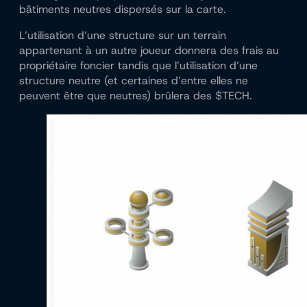
bâtiments neutres dispersés sur la carte.
L’utilisation d’une structure sur un terrain
appartenant à un autre joueur donnera des frais au
propriétaire foncier tandis que l’utilisation d’une
structure neutre (et certaines d’entre elles ne
peuvent être que neutres) brûlera des $TECH.