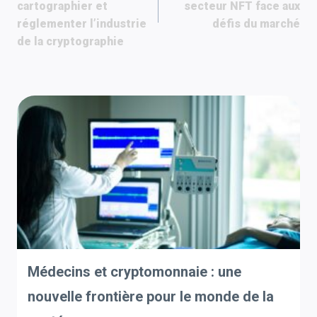
cartographier et
secteur NFT face aux
l’article
réglementer l’industrie
défis du marché
de la cryptographie
Médecins et cryptomonnaie : une
nouvelle frontière pour le monde de la