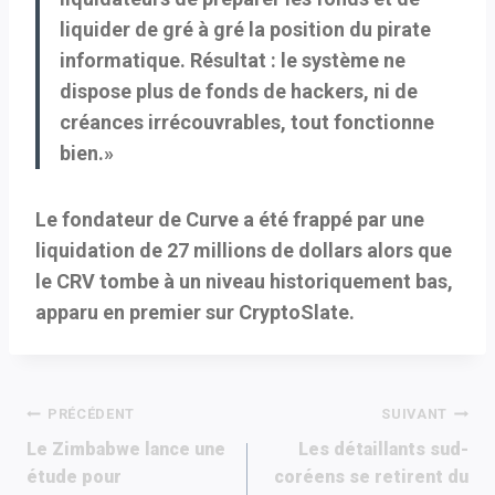
liquider de gré à gré la position du pirate
informatique. Résultat : le système ne
dispose plus de fonds de hackers, ni de
créances irrécouvrables, tout fonctionne
bien.»
Le fondateur de Curve a été frappé par une
liquidation de 27 millions de dollars alors que
le CRV tombe à un niveau historiquement bas,
apparu en premier sur CryptoSlate.
Navigation
PRÉCÉDENT
SUIVANT
Le Zimbabwe lance une
Les détaillants sud-
de
étude pour
coréens se retirent du