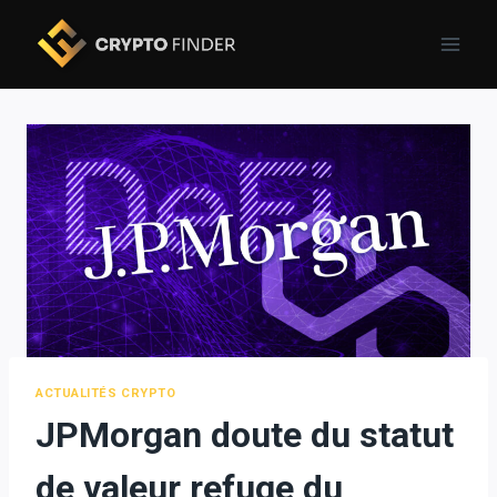
Skip
to
content
ACTUALITÉS CRYPTO
JPMorgan doute du statut
de valeur refuge du