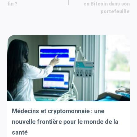
fin ?
en Bitcoin dans son
l’article
portefeuille
Médecins et cryptomonnaie : une
nouvelle frontière pour le monde de la
santé