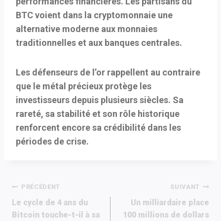
performances financières. Les partisans du
BTC voient dans la cryptomonnaie une
alternative moderne aux monnaies
traditionnelles et aux banques centrales.
Les défenseurs de l’or rappellent au contraire
que le métal précieux protège les
investisseurs depuis plusieurs siècles. Sa
rareté, sa stabilité et son rôle historique
renforcent encore sa crédibilité dans les
périodes de crise.
Navigation
PRÉCÉDENT
SUIVANT
Le cycle de 4 ans du
Un milliardaire place
de
Bitcoin touche-t-il à sa
100 millions de dollars