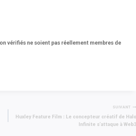
 non vérifiés ne soient pas réellement membres de
SUIVANT
Huxley Feature Film : Le concepteur créatif de Hal
Infinite s’attaque à Web