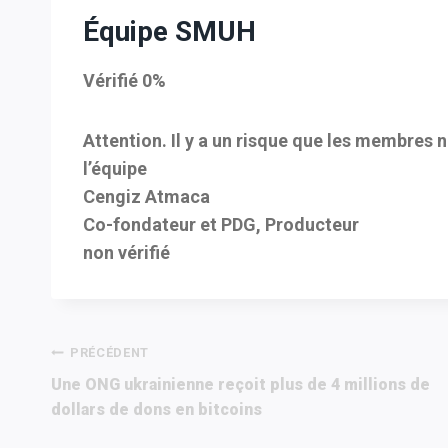
Équipe SMUH
Vérifié 0%
Attention. Il y a un risque que les membres
l’équipe
Cengiz Atmaca
Co-fondateur et PDG, Producteur
non vérifié
Navigation
PRÉCÉDENT
Une ONG ukrainienne reçoit plus de 4 millions de
de
dollars de dons en bitcoins
l’article