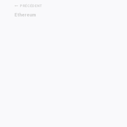
Navigation
PRÉCÉDENT
Ethereum
de
l’article