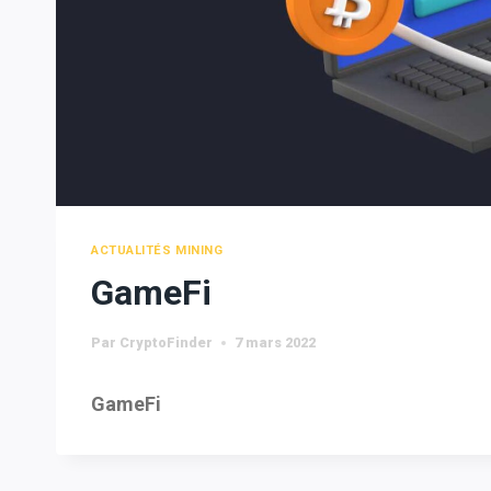
ACTUALITÉS MINING
GameFi
Par
CryptoFinder
7 mars 2022
GameFi