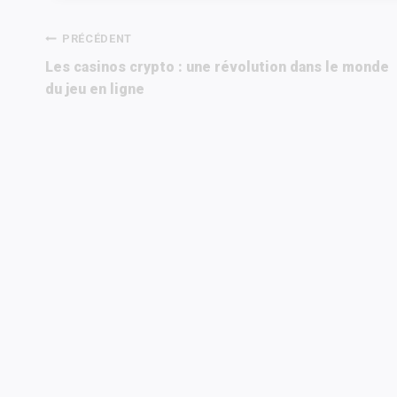
Navigation
PRÉCÉDENT
Les casinos crypto : une révolution dans le monde
de
du jeu en ligne
l’article