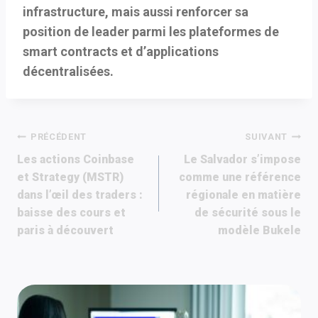
infrastructure, mais aussi renforcer sa
position de leader parmi les plateformes de
smart contracts et d’applications
décentralisées.
Navigation
PRÉCÉDENT
SUIVANT
Les actions Coinbase
Le Salvador s’impose
de
et Strategy (MSTR)
comme une référence
dans l’œil des traders :
régionale en matière
l’article
baisse des cours et
de sécurité sous le
paris à découvert
modèle Bukele