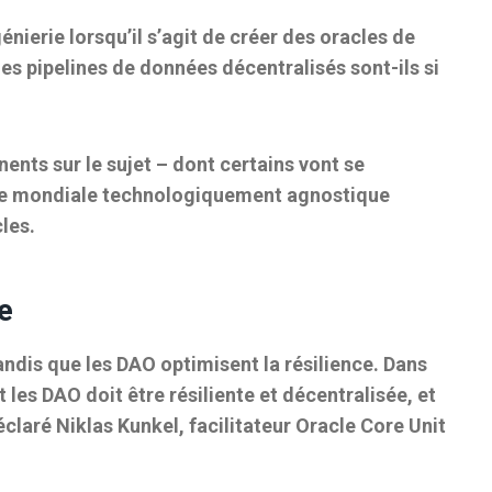
génierie lorsqu’il s’agit de créer des oracles de
 les pipelines de données décentralisés sont-ils si
ents sur le sujet – dont certains vont se
ière mondiale technologiquement agnostique
les.
le
tandis que les DAO optimisent la résilience. Dans
 les DAO doit être résiliente et décentralisée, et
déclaré Niklas Kunkel, facilitateur Oracle Core Unit