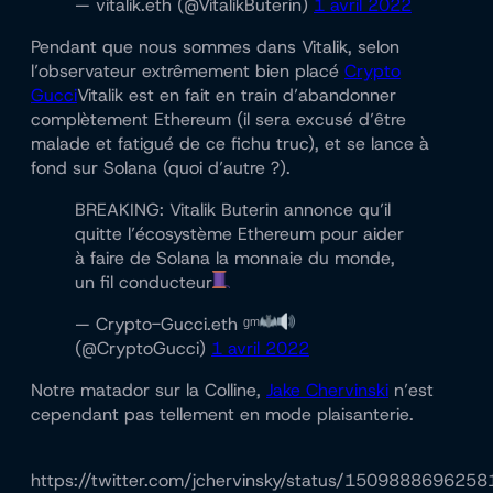
— vitalik.eth (@VitalikButerin)
1 avril 2022
Pendant que nous sommes dans Vitalik, selon
l’observateur extrêmement bien placé
Crypto
Gucci
Vitalik est en fait en train d’abandonner
complètement Ethereum (il sera excusé d’être
malade et fatigué de ce fichu truc), et se lance à
fond sur Solana (quoi d’autre ?).
BREAKING: Vitalik Buterin annonce qu’il
quitte l’écosystème Ethereum pour aider
à faire de Solana la monnaie du monde,
un fil conducteur
— Crypto-Gucci.eth ᵍᵐ
(@CryptoGucci)
1 avril 2022
Notre matador sur la Colline,
Jake Chervinski
n’est
cependant pas tellement en mode plaisanterie.
https://twitter.com/jchervinsky/status/150988869625