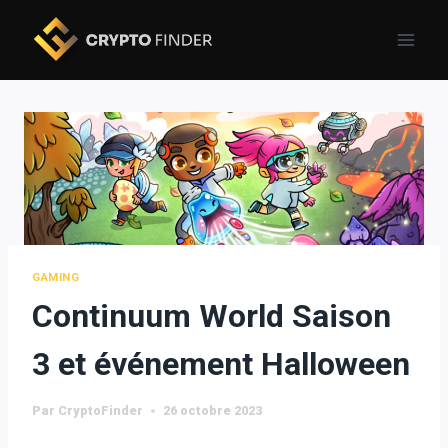
Skip
to
content
GAMING
Continuum World Saison
3 et événement Halloween
Par
CryptoFinder
26 octobre 2023