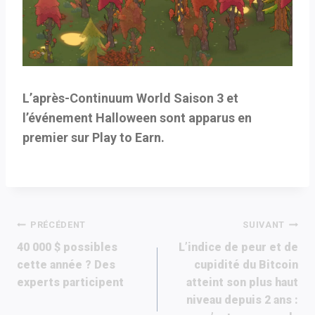
L’après-Continuum World Saison 3 et
l’événement Halloween sont apparus en
premier sur Play to Earn.
Navigation
PRÉCÉDENT
SUIVANT
40 000 $ possibles
L’indice de peur et de
de
cette année ? Des
cupidité du Bitcoin
experts participent
atteint son plus haut
l’article
niveau depuis 2 ans :