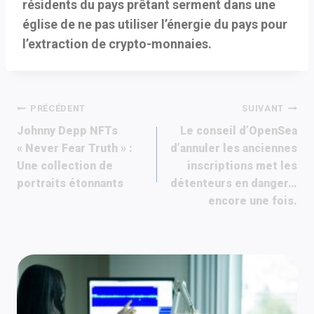
résidents du pays prêtant serment dans une
église de ne pas utiliser l’énergie du pays pour
l’extraction de crypto-monnaies.
Navigation
PRÉCÉDENT
SUIVANT
Johnny Depp NFTs
Le conseil d’OpenSea
de
« Never Fear Truth » :
d’annuler les anciennes
Une collection de
inscriptions met les
l’article
portraits étonnants
détenteurs en danger…
encore une fois.