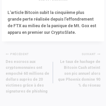
L’article Bitcoin subit la cinquième plus
grande perte réalisée depuis l’effondrement
de FTX au milieu de la panique de Mt. Gox est
apparu en premier sur CryptoSlate.
Navigation
PRÉCÉDENT
SUIVANT
Des escrocs aux
Le taux de hachage de
de
cryptomonnaies ont
Bitcoin Cash atteint
empoché 60 millions de
son pic annuel alors
l’article
dollars auprès de 20
que Phoenix domine 90
victimes grâce à des
% du réseau
signatures de phishing