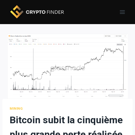
Skip
to
content
MINING
Bitcoin subit la cinquième
plus grande perte réalisée