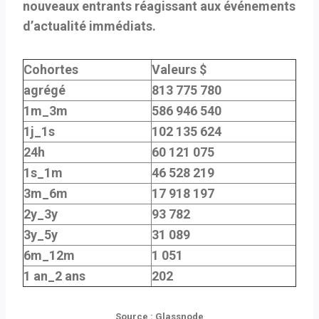
nouveaux entrants réagissant aux événements
d’actualité immédiats.
Cohortes
Valeurs $
agrégé
813 775 780
1m_3m
586 946 540
1j_1s
102 135 624
24h
60 121 075
1s_1m
46 528 219
3m_6m
17 918 197
2y_3y
93 782
3y_5y
31 089
6m_12m
1 051
1 an_2 ans
202
Source : Glassnode