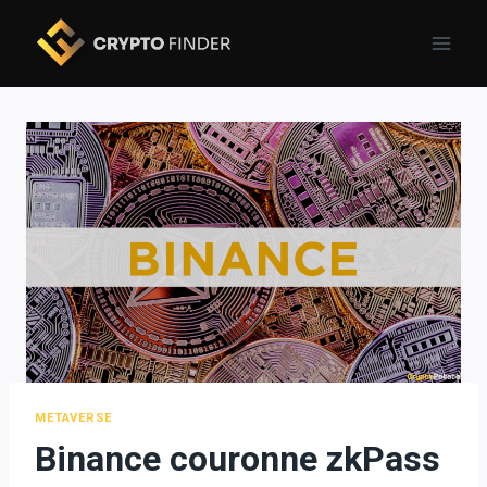
Skip
to
content
METAVERSE
Binance couronne zkPass