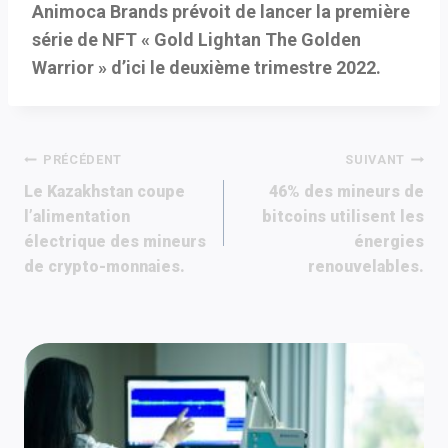
Animoca Brands prévoit de lancer la première
série de NFT « Gold Lightan The Golden
Warrior » d’ici le deuxième trimestre 2022.
Navigation
PRÉCÉDENT
SUIVANT
Le Kazakhstan coupe
46% des mineurs de
de
l’alimentation
bitcoins utilisent les
électrique des mineurs
énergies
l’article
de crypto-monnaies.
renouvelables.