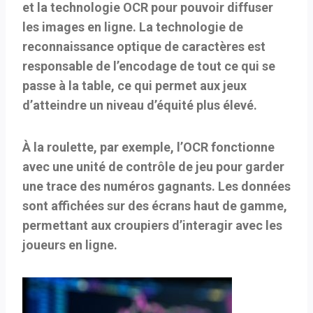
et la technologie OCR pour pouvoir diffuser
les images en ligne. La technologie de
reconnaissance optique de caractères est
responsable de l’encodage de tout ce qui se
passe à la table, ce qui permet aux jeux
d’atteindre un niveau d’équité plus élevé.
À la roulette, par exemple, l’OCR fonctionne
avec une unité de contrôle de jeu pour garder
une trace des numéros gagnants. Les données
sont affichées sur des écrans haut de gamme,
permettant aux croupiers d’interagir avec les
joueurs en ligne.