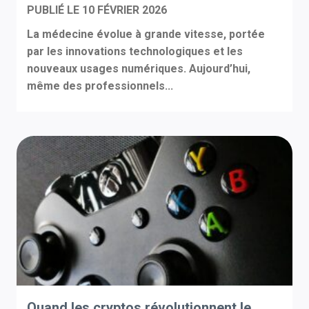
PUBLIÉ LE
10 FÉVRIER 2026
La médecine évolue à grande vitesse, portée
par les innovations technologiques et les
nouveaux usages numériques. Aujourd’hui,
même des professionnels...
Quand les cryptos révolutionnent le