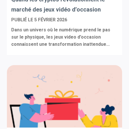
marché des jeux vidéo d’occasion
PUBLIÉ LE
5 FÉVRIER 2026
Dans un univers où le numérique prend le pas
sur le physique, les jeux video d’occasion
connaissent une transformation inattendue...