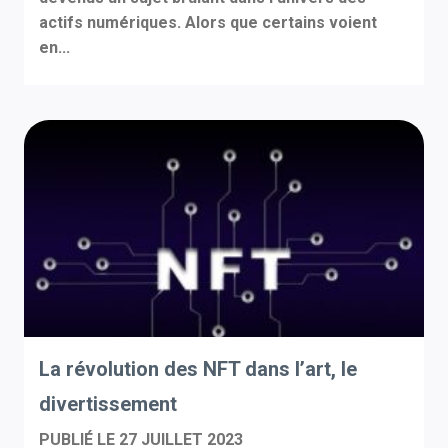
actifs numériques. Alors que certains voient
en...
La révolution des NFT dans l’art, le
divertissement
PUBLIÉ LE
27 JUILLET 2023