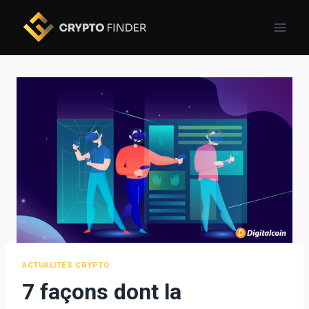
Skip
to
content
ACTUALITÉS CRYPTO
7 façons dont la