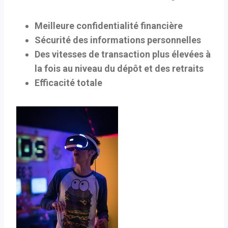
Meilleure confidentialité financière
Sécurité des informations personnelles
Des vitesses de transaction plus élevées à
la fois au niveau du dépôt et des retraits
Efficacité totale