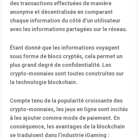
des transactions effectuées de manière
anonyme et décentralisée en comparant
chaque information du côté d’un utilisateur
avec les informations partagées sur le réseau.
Étant donné que les informations voyagent
sous forme de blocs cryptés, cela permet un
plus grand degré de confidentialité. Les
crypto-monnaies sont toutes construites sur
la technologie blockchain.
Compte tenu de la popularité croissante des
crypto-monnaies, les jeux en ligne sont incités
à les ajouter comme mode de paiement. En
conséquence, les avantages de la blockchain
se traduisent dans l’industrie iGaming :