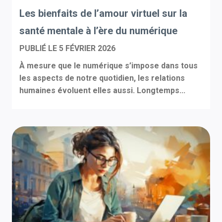
Les bienfaits de l’amour virtuel sur la
santé mentale à l’ère du numérique
PUBLIÉ LE
5 FÉVRIER 2026
À mesure que le numérique s’impose dans tous
les aspects de notre quotidien, les relations
humaines évoluent elles aussi. Longtemps...