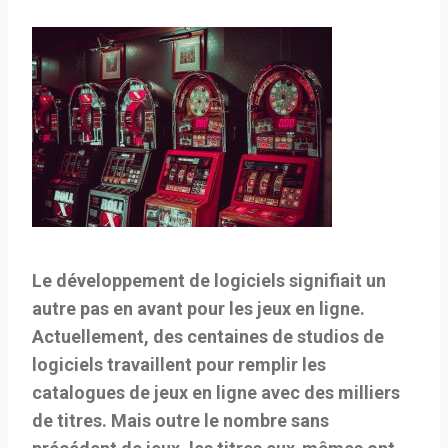
Le développement de logiciels signifiait un
autre pas en avant pour les jeux en ligne.
Actuellement, des centaines de studios de
logiciels travaillent pour remplir les
catalogues de jeux en ligne avec des milliers
de titres. Mais outre le nombre sans