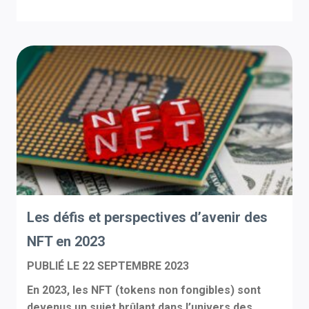
Les défis et perspectives d’avenir des
NFT en 2023
PUBLIÉ LE
22 SEPTEMBRE 2023
En 2023, les NFT (tokens non fongibles) sont
devenus un sujet brûlant dans l’univers des