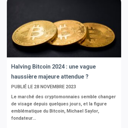
Halving Bitcoin 2024 : une vague
haussière majeure attendue ?
PUBLIÉ LE
28 NOVEMBRE 2023
Le marché des cryptomonnaies semble changer
de visage depuis quelques jours, et la figure
emblématique du Bitcoin, Michael Saylor,
fondateur...