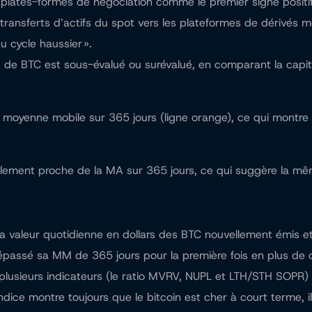
 plates-formes de négociation comme le premier signe positi
 transferts d’actifs du spot vers les plateformes de dérivés
u cycle haussier ».
ix de BTC est sous-évalué ou surévalué, en comparant la capita
moyenne mobile sur 365 jours (ligne orange), ce qui montre q
galement proche de la MA sur 365 jours, ce qui suggère la m
la valeur quotidienne en dollars des BTC nouvellement émis et 
a dépassé sa MM de 365 jours pour la première fois en plus de
plusieurs indicateurs (le ratio MVRV, NUPL et LTH/STH SOPR) 
indice montre toujours que le bitcoin est cher à court terme, 