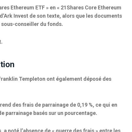
hares Ethereum ETF » en « 21Shares Core Ethereum
d’Ark Invest de son texte, alors que les documents
 sous-conseiller du fonds.
t.
tion
t Franklin Templeton ont également déposé des
d des frais de parrainage de 0,19 %, ce qui en
s de parrainage basés sur un pourcentage.
 a noté l’absence de « guerre des frais » entre les