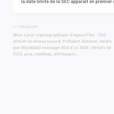
la date limite de la SEC apparaît en premier
Navigation
PRÉCÉDENT
Mise à jour cryptographique d’aujourd’hui : TAO
de
atteint un niveau record, Polkadot diminue, tandis
que BlockDAG envisage 30 $ d’ici 2024 : détails de
l’article
l’ICO, prix, roadmap, whitepaper…